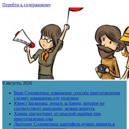
Перейти к содержимому
9 августа, 2026
Врач Соломатина: изменение способа приготовления
сделает домашнюю еду полезнее
Юрист Билялова: деньги за блюдо, которое не
соответствует описанию, можно вернуть
Химик предостерег от опасной ошибки при
приготовлении еды
Диетолог Соломатина: картофель нужно хранить в